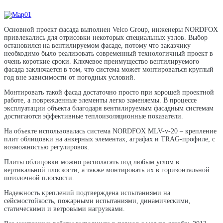
Основной проект фасада выполнен Velco Group, инженеры NORDFOX
привлекались для отрисовки некоторых специальных узлов. Выбор
остановился на вентилируемом фасаде, потому что заказчику
необходимо было реализовать современный технологичный проект в
очень короткие сроки. Ключевое преимущество вентилируемого
фасада заключается в том, что система может монтироваться круглый
год вне зависимости от погодных условий.
Монтировать такой фасад достаточно просто при хорошей проектной
работе, а поврежденные элементы легко заменяемы. В процессе
эксплуатации объекта благодаря вентилируемым фасадным системам
достигаются эффективные теплоизоляционные показатели.
На объекте использовалась система NORDFOX MLV-v-20 – крепление
плит облицовки на анкерных элементах, аграфах и TRAG-профиле, с
возможностью регулировок.
Плиты облицовки можно располагать под любым углом в
вертикальной плоскости, а также монтировать их в горизонтальной
потолочной плоскости.
Надежность креплений подтверждена испытаниями на
сейсмостойкость, пожарными испытаниями, динамическими,
статическими и ветровыми нагрузками.