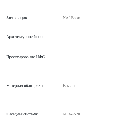
Застройщик:
NAI Becar
Архитектурное бюро:
Проектирование НФС:
Материал облицовки:
Камень
Фасадная система:
MLV-v-20