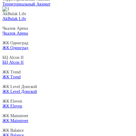
Территориальный Акимат
AkBulak Life
AkBulak Life
Чкалов Арена
Чкалов Арена
ЖК Одинград
ЖК Одинград
БЦ Alcon II
БЦ Alcon II
ЖК Trend
ЖК Trend
ЖК Level Донской
ЖК Level Донской
ЖК Eleven
ЖК Eleven
ЖК Mainstreet
ЖК Mainstreet
ЖК Balance
ЖК Balance