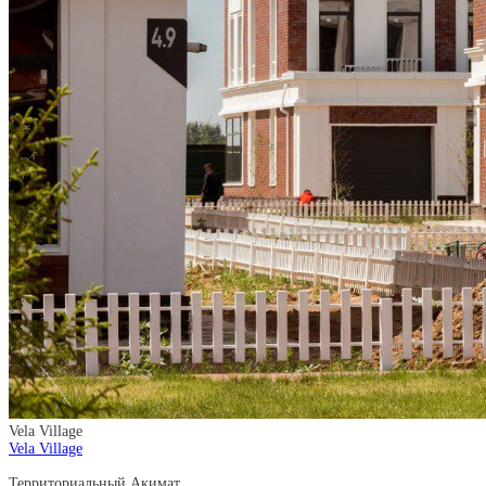
Vela Village
Vela Village
Территориальный Акимат