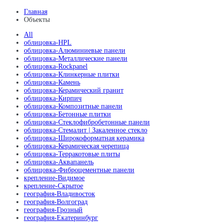
Главная
Объекты
All
облицовка-HPL
облицовка-Алюминиевые панели
облицовка-Металлические панели
облицовка-Rockpanel
облицовка-Клинкерные плитки
облицовка-Камень
облицовка-Керамический гранит
облицовка-Кирпич
облицовка-Композитные панели
облицовка-Бетонные плитки
облицовка-Стеклофибробетонные панели
облицовка-Стемалит | Закаленное стекло
облицовка-Широкоформатная керамика
облицовка-Керамическая черепица
облицовка-Терракотовые плиты
облицовка-Аквапанель
облицовка-Фиброцементные панели
крепление-Видимое
крепление-Скрытое
география-Владивосток
география-Волгоград
география-Грозный
география-Екатеринбург