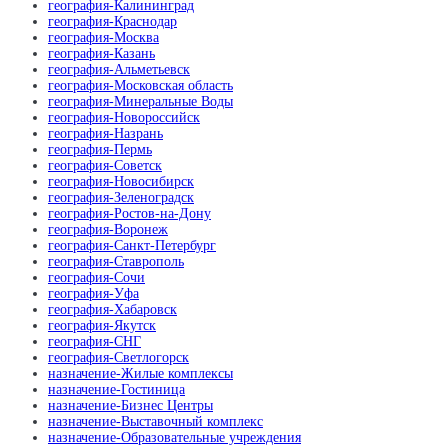
география-Калининград
география-Краснодар
география-Москва
география-Казань
география-Альметьевск
география-Московская область
география-Минеральные Воды
география-Новороссийск
география-Назрань
география-Пермь
география-Советск
география-Новосибирск
география-Зеленоградск
география-Ростов-на-Дону
география-Воронеж
география-Санкт-Петербург
география-Ставрополь
география-Сочи
география-Уфа
география-Хабаровск
география-Якутск
география-СНГ
география-Светлогорск
назначение-Жилые комплексы
назначение-Гостиница
назначение-Бизнес Центры
назначение-Выставочный комплекс
назначение-Образовательные учреждения