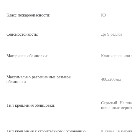
Класс пожароопасности:
К0
Сейсмостойкость:
До 9 баллов
Материалы облицовки:
Клинкерная или 
Максимально разрешенные размеры
400х200мм
облицовки:
Скрытый. На пла
Тип крепления облицовки:
швов полимерце
Тип крепления к строительному основанию:
К стене / в пере