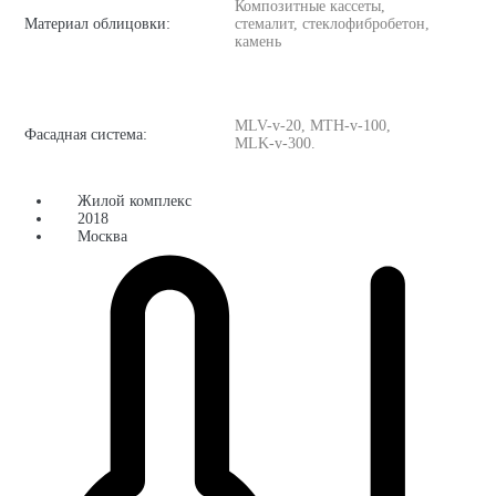
Композитные кассеты,
Материал облицовки:
стемалит, стеклофибробетон,
камень
MLV-v-20, MTH-v-100,
Фасадная система:
MLK-v-300.
Жилой комплекс
2018
Москва