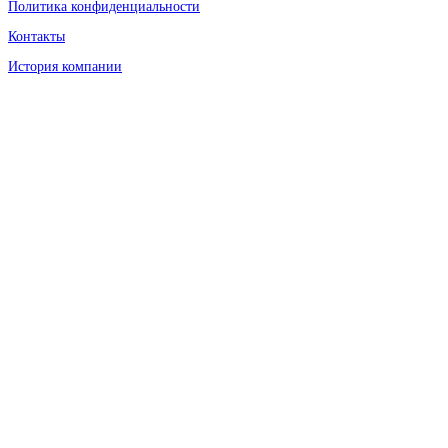
Политика конфиденциальности
Контакты
История компании
Обратная связь
Каталог
Охрана труда
АО ТЕХНОСТАЙЛ
115114, Москва,
Кожевнический проезд, дом 1
БЦ River Place
Почта: info@nordfox.ru
Телефон: +7 (495) 780-31-96
Copyright & copy; 2026
NORDFOX
. Все права защищены. Тема:
Cenote
от
ThemeGrill. На платформе
WordPress
.