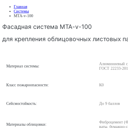
Главная
Системы
MTA-v-100
Фасадная система MTA-v-100
для крепления облицовочных листовых п
Алюминиевый спл
Материал системы:
ГОСТ 22233-201
Класс пожароопасности:
К0
Сейсмостойкость:
До 9 баллов
Фиброцемент (Ф
Материалы облицовки:
ваты, бумажно-