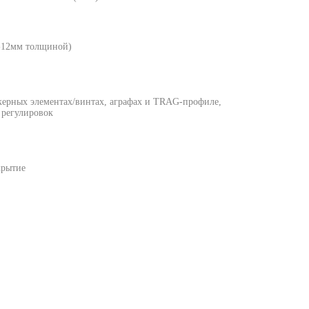
-12мм толщиной)
керных элементах/винтах, аграфах и TRAG-профиле,
 регулировок
крытие