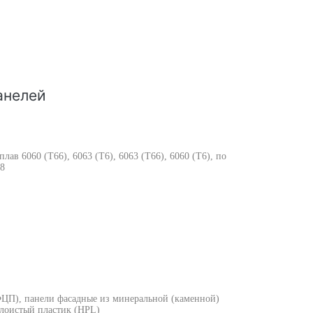
анелей
ав 6060 (Т66), 6063 (Т6), 6063 (Т66), 6060 (Т6), по
8
ЦП), панели фасадные из минеральной (каменной)
слоистый пластик (HPL)