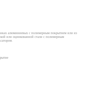
анках алюминиевых с полимерным покрытием или из
йкой или оцинкованной стали с полимерным
сатором.
крытие