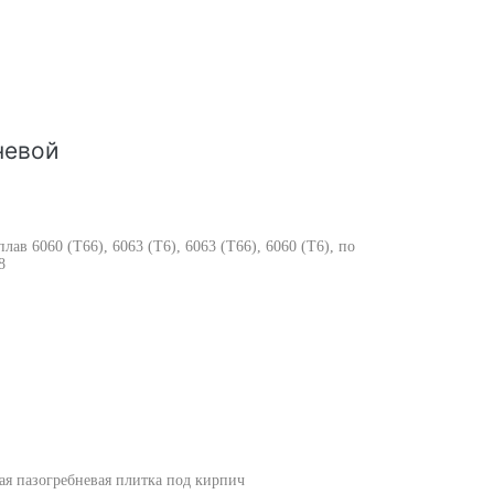
невой
ав 6060 (Т66), 6063 (Т6), 6063 (Т66), 6060 (Т6), по
8
ая пазогребневая плитка под кирпич